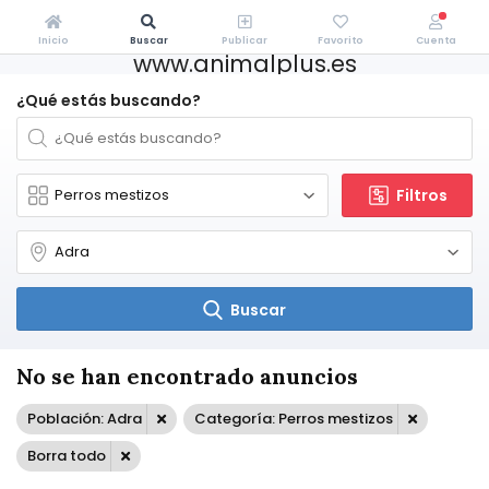
Inicio
Buscar
Publicar
Favorito
Cuenta
www.animalplus.es
¿Qué estás buscando?
Filtros
Buscar
No se han encontrado anuncios
Población: Adra
Categoría: Perros mestizos
Borra todo