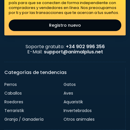
país para que se conecten de forma independiente con
compradores y vendedores en línea. Nos preocupamos
por ti y por las transacciones que te acercan a tus sueños.
Registro nuevo
Soporte gratuito:
+34 902 996 356
E-Mail:
support@animalplus.net
Categorías de tendencias
Perros
Gatos
Caballos
Aves
Roedores
Aquaristik
Terraristik
Invertebrados
Granja / Ganadería
Otros animales