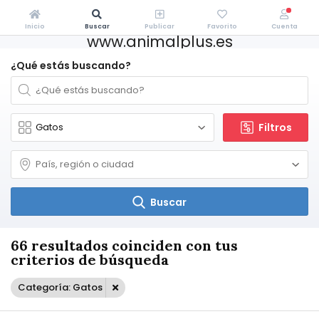
Inicio
Buscar
Publicar
Favorito
Cuenta
www.animalplus.es
¿Qué estás buscando?
Filtros
Buscar
66 resultados coinciden con tus
criterios de búsqueda
Categoría: Gatos