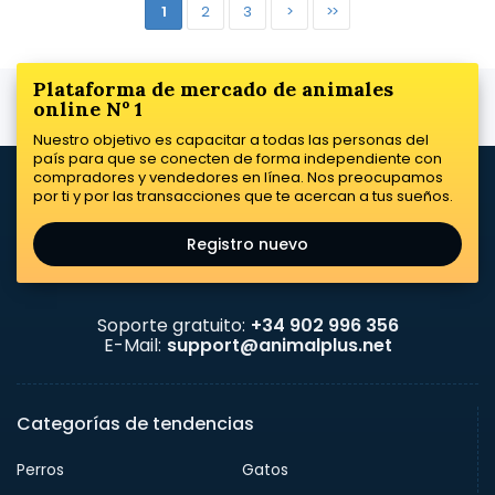
1
2
3
>
>>
Plataforma de mercado de animales
online Nº 1
Nuestro objetivo es capacitar a todas las personas del
país para que se conecten de forma independiente con
compradores y vendedores en línea. Nos preocupamos
por ti y por las transacciones que te acercan a tus sueños.
Registro nuevo
Soporte gratuito:
+34 902 996 356
E-Mail:
support@animalplus.net
Categorías de tendencias
Perros
Gatos