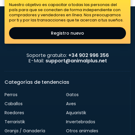
Nuestro objetivo es capacitar a todas las personas del
país para que se conecten de forma independiente con
compradores y vendedores en línea. Nos preocupamos
por ti y por las transacciones que te acercan a tus sueños.
Registro nuevo
Soporte gratuito:
+34 902 996 356
E-Mail:
support@animalplus.net
Categorías de tendencias
Perros
Gatos
Caballos
Aves
Roedores
Aquaristik
Terraristik
Invertebrados
Granja / Ganadería
Otros animales