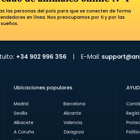
das las personas del país para que se conecten de forma
ndedores en línea. Nos preocupamos por ti y por las
 sueños.
uito:
+34 902 996 356
|
E-Mail:
support@ani
Ubicaciones populares
AYUD
Madrid
Barcelona
Contá
Sevilla
Alicante
Regíst
Albacete
Valencia
Prote
A Coruña
Zaragoza
Políti