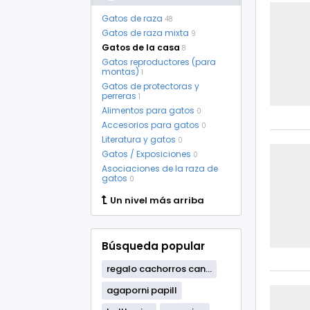
Gatos de raza
48
Gatos de raza mixta
9
Gatos de la casa
8
Gatos reproductores (para
montas)
1
Gatos de protectoras y
perreras
1
Alimentos para gatos
0
Accesorios para gatos
0
Literatura y gatos
0
Gatos / Exposiciones
0
Asociaciones de la raza de
gatos
0
Un nivel más arriba
Búsqueda popular
regalo cachorros can...
agaporni papill