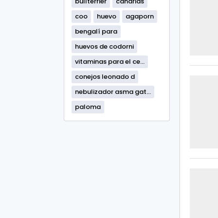
bullterrier
canarias
coo
huevo
agaporn
bengalí para
huevos de codorni
vitaminas para el ce...
conejos leonado d
nebulizador asma gat...
paloma