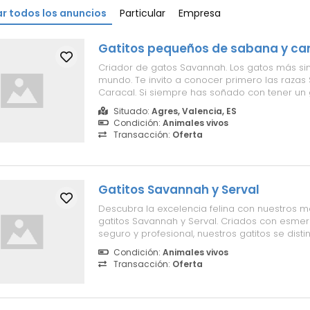
r todos los anuncios
Particular
Empresa
Gatitos pequeños de sabana y ca
Criador de gatos Savannah. Los gatos más sin
mundo. Te invito a conocer primero las razas 
Caracal. Si siempre has soñado con tener un 
Savannah o un Caracal... ¡ahora es el moment
Situado:
Agres, Valencia, ES
Savannah podría ser la opción ideal para ti..
Condición:
Animales vivos
GATITOS SAVANNAH Y CARACAL. Esta es l...
Transacción:
Oferta
Gatitos Savannah y Serval
Descubra la excelencia felina con nuestros m
gatitos Savannah y Serval. Criados con esme
seguro y profesional, nuestros gatitos se dist
belleza exótica, inteligencia excepcional y 
Condición:
Animales vivos
sociable. Cada gatito recibe atención veterinar
Transacción:
Oferta
vacunas al día, historial méd...