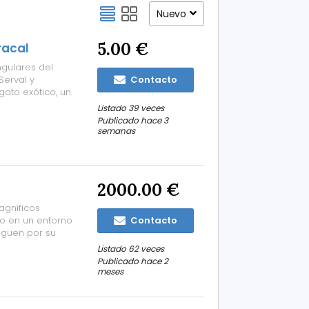
Nuevo
5.00 €
racal
gulares del
Serval y
Contacto
gato exótico, un
o! Un gato
Listado 39 veces
. CAMADA DE
Publicado hace 3
semanas
2000.00 €
agníficos
ro en un entorno
Contacto
inguen por su
temperamento
Listado 62 veces
ia integral,
Publicado hace 2
meses