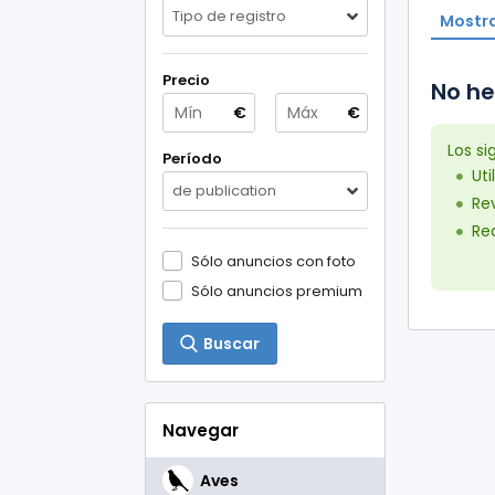
Tipo de registro
Mostra
Precio
No he
€
€
Los s
Período
Uti
de publication
Rev
Red
Sólo anuncios con foto
Sólo anuncios premium
Buscar
Navegar
Aves