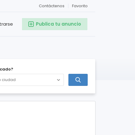
Contáctenos
Favorito
trarse
Publica tu anuncio
icado?