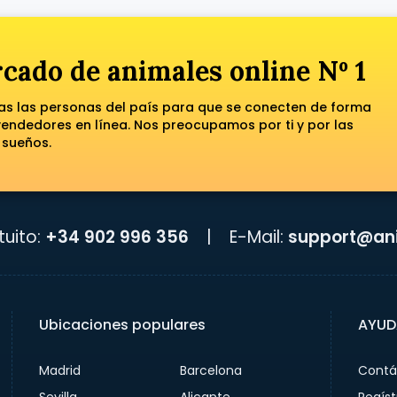
cado de animales online Nº 1
das las personas del país para que se conecten de forma
ndedores en línea. Nos preocupamos por ti y por las
 sueños.
uito:
+34 902 996 356
|
E-Mail:
support@ani
Ubicaciones populares
AYUD
Madrid
Barcelona
Contá