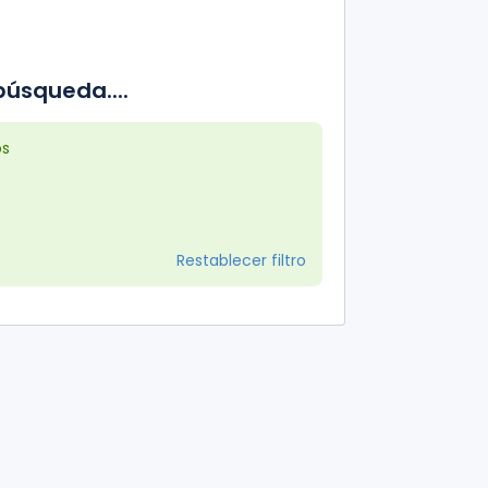
úsqueda....
os
Restablecer filtro