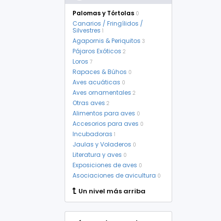
Palomas y Tórtolas
0
Canarios / Fringílidos /
Silvestres
1
Agapornis & Periquitos
3
Pájaros Exóticos
2
Loros
7
Rapaces & Búhos
0
Aves acuáticas
0
Aves ornamentales
2
Otras aves
2
Alimentos para aves
0
Accesorios para aves
0
Incubadoras
1
Jaulas y Voladeros
0
Literatura y aves
0
Exposiciones de aves
0
Asociaciones de avicultura
0
Un nivel más arriba