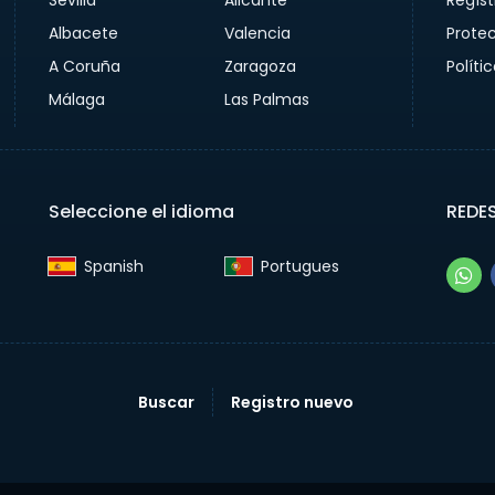
Sevilla
Alicante
Regíst
Albacete
Valencia
Prote
A Coruña
Zaragoza
Políti
Málaga
Las Palmas
Seleccione el idioma
REDE
Spanish‎
Portugues‎
Buscar
Registro nuevo