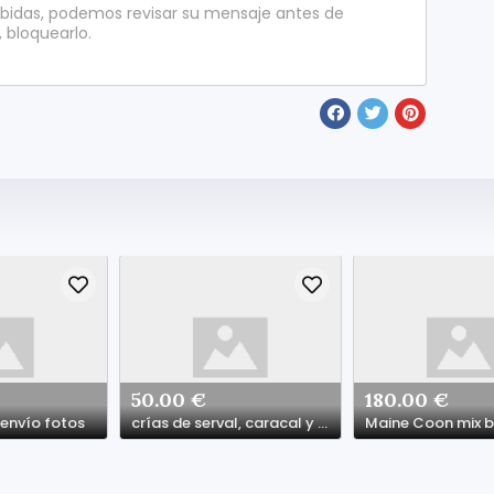
ibidas, podemos revisar su mensaje antes de
, bloquearlo.
50.00 €
180.00 €
envío fotos
crías de serval, caracal y savannah
Maine Coon mix 