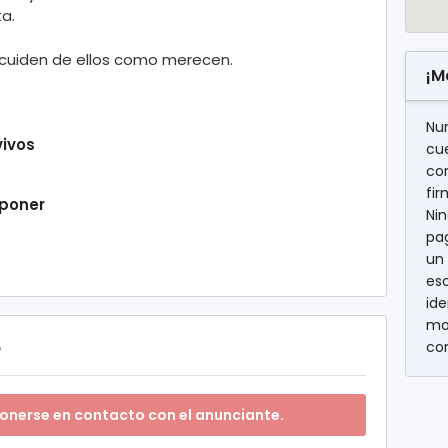
a.
cuiden de ellos como merecen.
¡M
Nu
vivos
cu
con
fi
 poner
Nin
pag
un 
es
ide
mo
e
co
onerse en contacto con el anunciante.