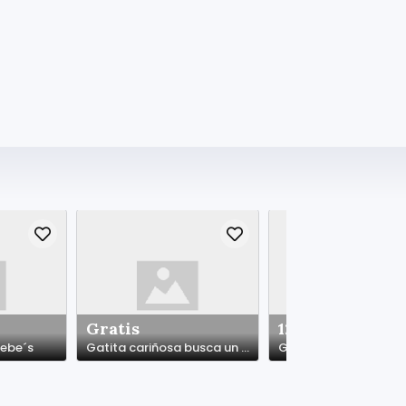
Gratis
120.00 €
bebe´s
Gatita cariñosa busca un hogar responsable.