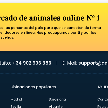
cado de animales online Nº 1
das las personas del país para que se conecten de forma
ndedores en línea. Nos preocupamos por ti y por las
 sueños.
uito:
+34 902 996 356
|
E-Mail:
support@ani
Ubicaciones populares
AYUD
Madrid
Barcelona
Contá
Sevilla
Alicante
Regíst