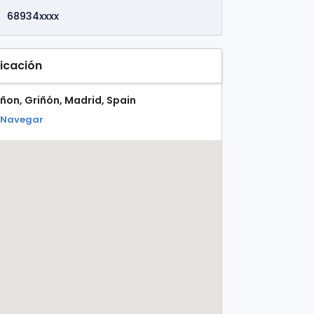
68934xxxx
icación
iñon, Griñón, Madrid, Spain
Navegar