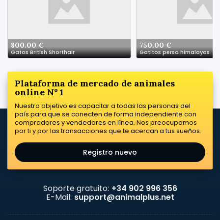
800.00 €
750.00 €
Gatos British Shorthair
Gatitos persa himalayos
Plataforma de mercado de animales
online Nº 1
Nuestro objetivo es capacitar a todas las personas del
país para que se conecten de forma independiente con
compradores y vendedores en línea. Nos preocupamos
por ti y por las transacciones que te acercan a tus sueños.
Registro nuevo
Soporte gratuito:
+34 902 996 356
E-Mail:
support@animalplus.net