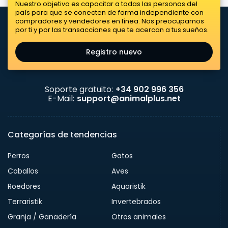
Nuestro objetivo es capacitar a todas las personas del
país para que se conecten de forma independiente con
compradores y vendedores en línea. Nos preocupamos
por ti y por las transacciones que te acercan a tus sueños.
Registro nuevo
Soporte gratuito:
+34 902 996 356
E-Mail:
support@animalplus.net
Categorías de tendencias
Perros
Gatos
Caballos
Aves
Roedores
Aquaristik
Terraristik
Invertebrados
Granja / Ganadería
Otros animales