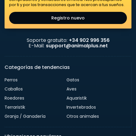
por ti y por las transacciones que te acercan a tus sueños.
Registro nuevo
Soporte gratuito:
+34 902 996 356
E-Mail:
support@animalplus.net
Categorías de tendencias
Perros
Gatos
Caballos
Aves
Roedores
Aquaristik
Terraristik
Invertebrados
Granja / Ganadería
Otros animales