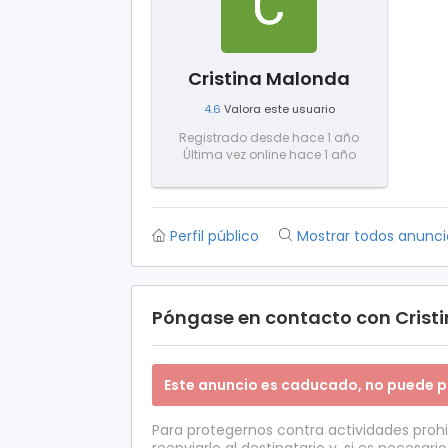
Cristina Malonda
4.6
Valora este usuario
Registrado desde hace 1 año
Última vez online hace 1 año
Perfil público
Mostrar todos anunci
Póngase en contacto con Crist
Este anuncio es caducado, no puede p
Para protegernos contra actividades proh
reenviarlo al destinatario y, si es necesario