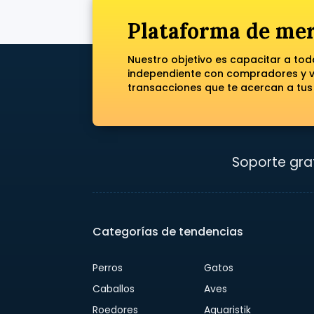
Plataforma de mer
Nuestro objetivo es capacitar a to
independiente con compradores y ve
transacciones que te acercan a tus
Soporte grat
Categorías de tendencias
Perros
Gatos
Caballos
Aves
Roedores
Aquaristik