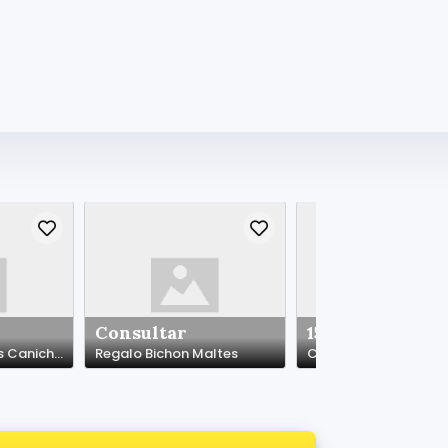
Consultar
150.00 €
Regalo Cachorros Caniches*whatapps.623727736
Regalo Bichon Maltes