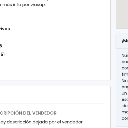
ar más info por wasap.
vivos
¡M
5
51
Nu
cu
con
fi
Nin
pag
un 
es
ide
mo
CRIPCIÓN DEL VENDEDOR
co
hay descripción dejada por el vendedor