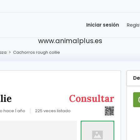
Iniciar sesión
Regis
www.animalplus.es
raza
>
Cachorros rough collie
De
lie
Consultar
o hace 1 año
225 veces listado