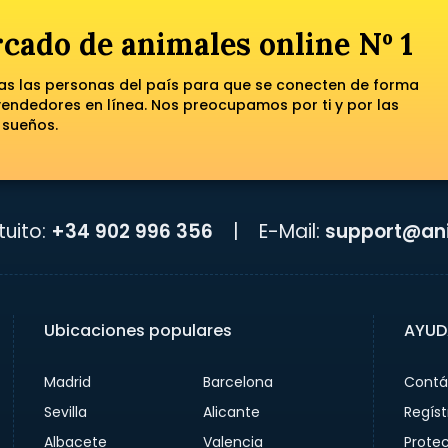
cado de animales online Nº 1
das las personas del país para que se conecten de forma
ndedores en línea. Nos preocupamos por ti y por las
 sueños.
uito:
+34 902 996 356
|
E-Mail:
support@ani
Ubicaciones populares
AYUD
Madrid
Barcelona
Contá
Sevilla
Alicante
Regíst
Albacete
Valencia
Prote