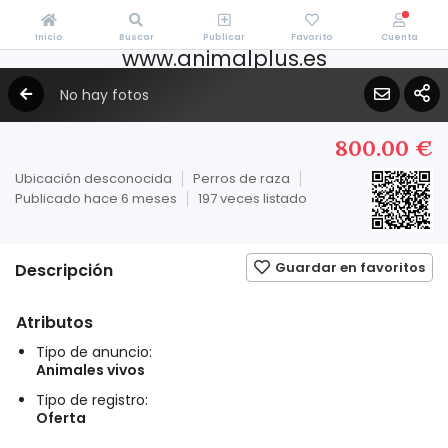
Inicio
Buscar
Publicar
Favorito
Cuenta
www.animalplus.es
No hay fotos
800.00 €
Ubicación desconocida
Perros de raza
Publicado hace 6 meses
197 veces listado
Guardar en favoritos
Descripción
Atributos
Tipo de anuncio:
Animales vivos
Tipo de registro:
Oferta