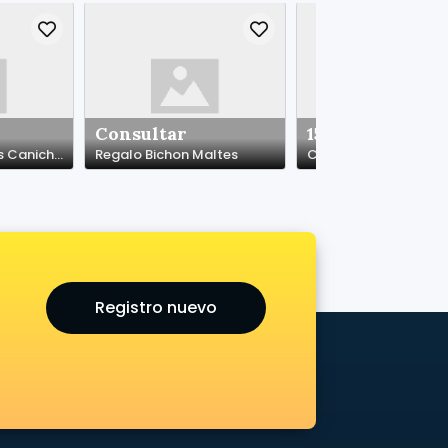
Consultar
150.00 €
Regalo Cachorros Caniches*whatapps.623727736
Regalo Bichon Maltes
Registro nuevo