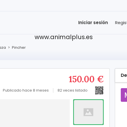
Iniciar sesión
Regis
www.animalplus.es
raza
>
Pincher
De
150.00 €
Publicado hace 8 meses
82 veces listado