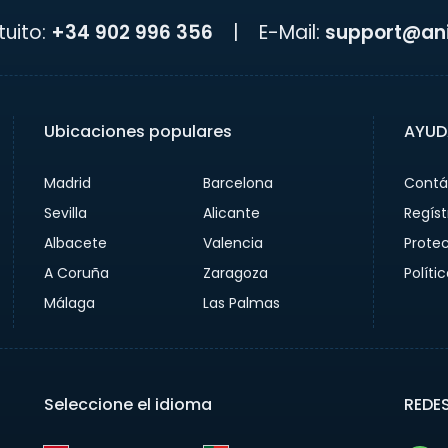
uito:
+34 902 996 356
|
E-Mail:
support@ani
Ubicaciones populares
AYUD
Madrid
Barcelona
Contá
Sevilla
Alicante
Regíst
Albacete
Valencia
Prote
A Coruña
Zaragoza
Políti
Málaga
Las Palmas
Seleccione el idioma
REDE