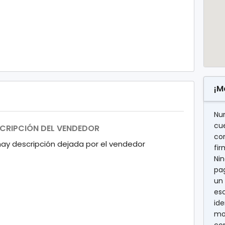
¡M
Nu
cu
CRIPCIÓN DEL VENDEDOR
con
hay descripción dejada por el vendedor
fi
Nin
pag
un 
es
ide
mo