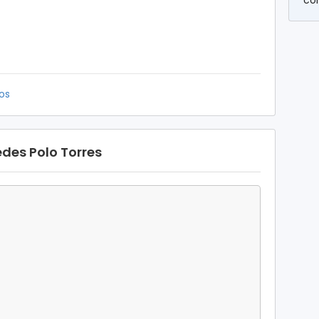
co
os
des Polo Torres