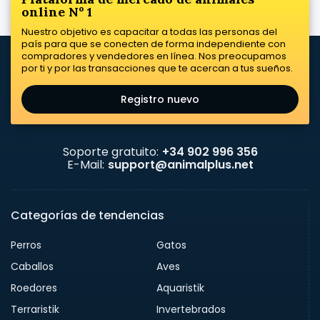
online Nº 1
Nuestro objetivo es capacitar a todas las personas del
país para que se conecten de forma independiente con
compradores y vendedores en línea. Nos preocupamos
por ti y por las transacciones que te acercan a tus sueños.
Registro nuevo
Soporte gratuito:
+34 902 996 356
E-Mail:
support@animalplus.net
Categorías de tendencias
Perros
Gatos
Caballos
Aves
Roedores
Aquaristik
Terraristik
Invertebrados