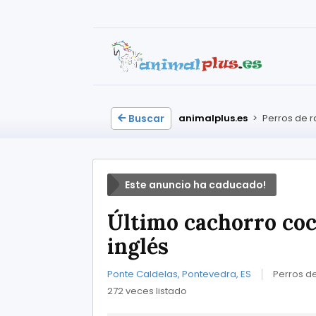
Buscar
animalplus.es
>
Perros de 
Este anuncio ha caducado!
Último cachorro coc
inglés
Ponte Caldelas, Pontevedra, ES
Perros d
272 veces listado