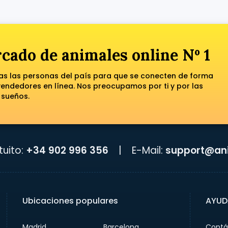
cado de animales online Nº 1
das las personas del país para que se conecten de forma
ndedores en línea. Nos preocupamos por ti y por las
 sueños.
uito:
+34 902 996 356
|
E-Mail:
support@ani
Ubicaciones populares
AYUD
Madrid
Barcelona
Contá