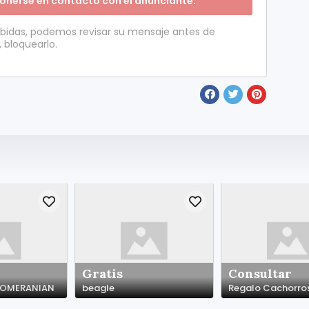
onerse en contacto con el anunciante.
ibidas, podemos revisar su mensaje antes de
, bloquearlo.
Gratis
Consultar
 POMERANIAN
beagle