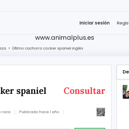
Iniciar sesión
Regis
www.animalplus.es
raza
>
Último cachorro cocker spaniel inglés
De
ker spaniel
Consultar
e raza
Publicado hace 1 año