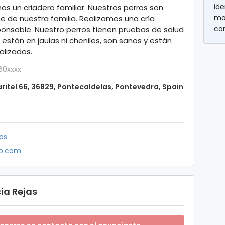
ide
s un criadero familiar. Nuestros perros son
mo
e de nuestra familia. Realizamos una cría
co
onsable. Nuestro perros tienen pruebas de salud
 están en jaulas ni cheniles, son sanos y están
alizados.
60xxxx
ritel 66, 36829, Pontecaldelas, Pontevedra, Spain
os
no.com
ia Rejas