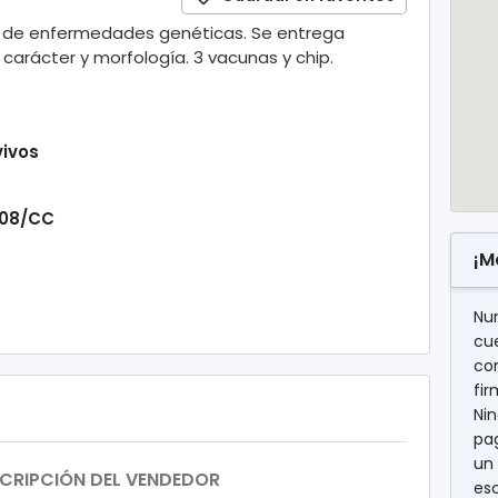
s de enfermedades genéticas. Se entrega
 carácter y morfología. 3 vacunas y chip.
vivos
008/CC
¡M
Nu
cu
con
fi
Nin
pag
un 
CRIPCIÓN DEL VENDEDOR
es