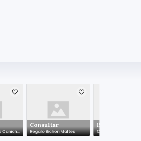
Consultar
150.00 €
Regalo Cachorros Caniches*whatapps.623727736
Regalo Bichon Maltes