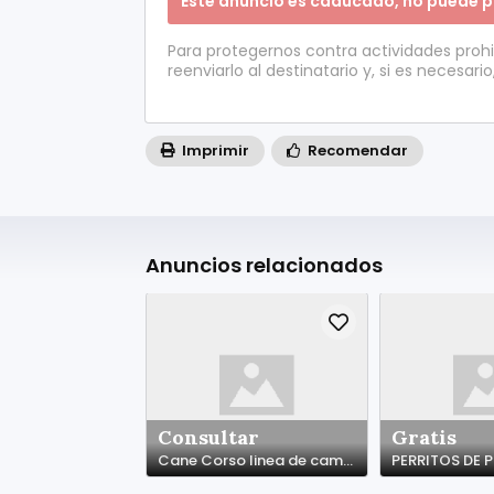
Este anuncio es caducado, no puede p
Para protegernos contra actividades proh
reenviarlo al destinatario y, si es necesario
Imprimir
Recomendar
Anuncios relacionados
Consultar
Gratis
Cane Corso linea de campeones de Belleza
PERRITOS DE