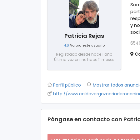
Somo
part
resp
y no
soci
Patricia Rejas
654
4.6
Valora este usuario
Ca
Registrado desde hace 1 año
Última vez online hace 11 meses
Perfil público
Mostrar todos anunci
http://www.caldevergazocriaderocani
Póngase en contacto con Patric