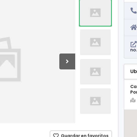
no
Ub
Car
Po
Guardar en favoritos