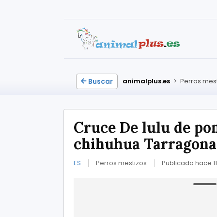
Buscar
animalplus.es
>
Perros mes
Cruce De lulu de po
chihuhua Tarragona
ES
Perros mestizos
Publicado hace 1