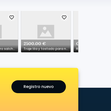
2500.00 €
Gratis
Cachorros de perro salchicha disponibles
Traje lila y tostado para niña
Regalo perrita
Registro nuevo