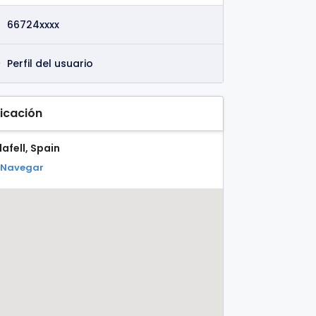
66724xxxx
Perfil del usuario
icación
afell, Spain
Navegar