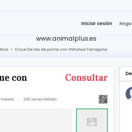
Iniciar sesión
Regis
www.animalplus.es
tizos
>
Cruce De lulu de pome con chihuhua Tarragona
De
me con
Consultar
1 meses
230 veces listado