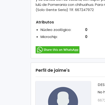
lulú de Pomerania con chihuahua. Para
(Solo Gente Seria) Tlf. 667247972
Atributos
Núcleo zoológico:
0
Microchip:
0
Perfil de jaime's
DES
No 
667