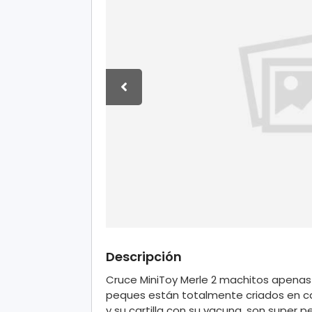
Descripción
Cruce MiniToy Merle 2 machitos apenas
peques están totalmente criados en cas
y su cartilla con su vacuna, son supe