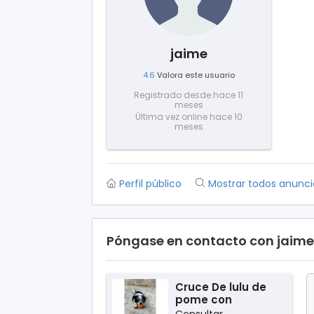
jaime
4.6
Valora este usuario
Registrado desde hace 11
meses
Última vez online hace 10
meses
Perfil público
Mostrar todos anunci
Póngase en contacto con jaime
Cruce De lulu de
pome con
chihuhua
Consultar