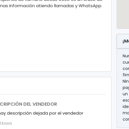
 mas información atiendo llamadas y WhatsApp.
¡M
Nu
cu
con
fi
Nin
pag
un 
es
CRIPCIÓN DEL VENDEDOR
ide
hay descripción dejada por el vendedor
mo
co
24xxxx