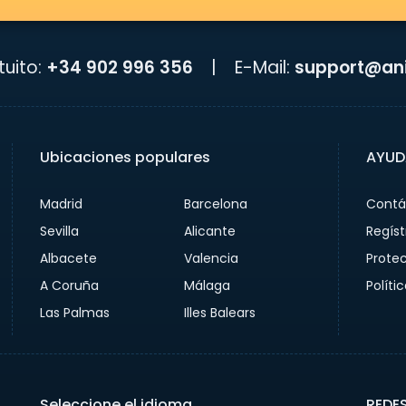
uito:
+34 902 996 356
|
E-Mail:
support@ani
Ubicaciones populares
AYUD
Madrid
Barcelona
Contá
Sevilla
Alicante
Regíst
Albacete
Valencia
Prote
A Coruña
Málaga
Políti
Las Palmas
Illes Balears
Seleccione el idioma
REDE