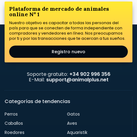
Plataforma de mercado de animales
online Nº 1
Nuestro objetivo es capacitar a todas las personas del
país para que se conecten de forma independiente con
compradores y vendedores en línea. Nos preocupamos
por ti y por las transacciones que te acercan a tus sueños.
Registro nuevo
Soporte gratuito:
+34 902 996 356
E-Mail:
support@animalplus.net
Categorías de tendencias
Perros
Gatos
Caballos
Aves
Roedores
Aquaristik