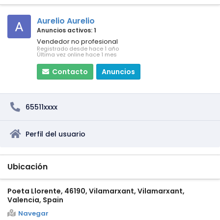
Aurelio Aurelio
Anuncios activos: 1
Vendedor no profesional
Registrado desde hace 1 año
Última vez online hace 1 mes
Contacto
Anuncios
65511xxxx
Perfil del usuario
Ubicación
Poeta Llorente, 46190, Vilamarxant, Vilamarxant,
Valencia, Spain
Navegar