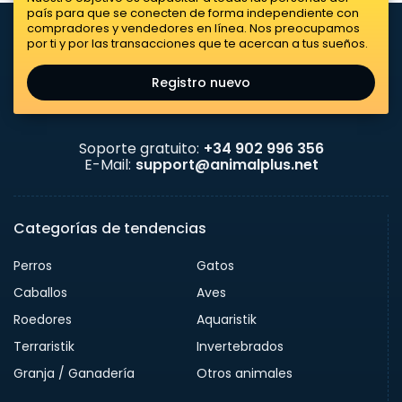
país para que se conecten de forma independiente con
compradores y vendedores en línea. Nos preocupamos
por ti y por las transacciones que te acercan a tus sueños.
Registro nuevo
Soporte gratuito:
+34 902 996 356
E-Mail:
support@animalplus.net
Categorías de tendencias
Perros
Gatos
Caballos
Aves
Roedores
Aquaristik
Terraristik
Invertebrados
Granja / Ganadería
Otros animales