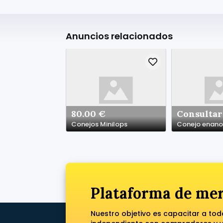
Anuncios relacionados
80.00 €
Consultar
Conejos Minilops
Conejo enano
Plataforma de mer
Nuestro objetivo es capacitar a to