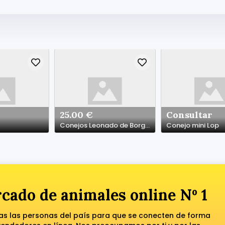
25.00 €
Consultar
Conejos Leonado de Borgoña pura raza
Conejo mini Lop
cado de animales online Nº 1
das las personas del país para que se conecten de forma