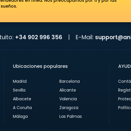
ndedores en línea. Nos preocupamos por ti y por las
 sueños.
uito:
+34 902 996 356
|
E-Mail:
support@ani
Ubicaciones populares
AYUD
Madrid
Barcelona
Contá
Sevilla
Alicante
Regíst
Albacete
Valencia
Prote
A Coruña
Zaragoza
Políti
Málaga
Las Palmas