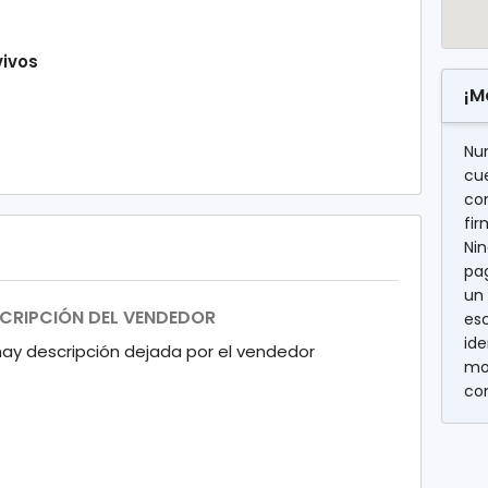
vivos
¡M
Nu
cu
con
fi
Nin
pag
un 
CRIPCIÓN DEL VENDEDOR
es
ide
hay descripción dejada por el vendedor
mo
co