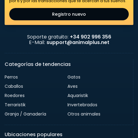
por ti y por las transacciones que te acercan a tus sueños.
Registro nuevo
Soporte gratuito:
+34 902 996 356
E-Mail:
support@animalplus.net
Categorías de tendencias
Perros
Gatos
Caballos
Aves
Roedores
Aquaristik
Terraristik
Invertebrados
Granja / Ganadería
Otros animales
Ubicaciones populares