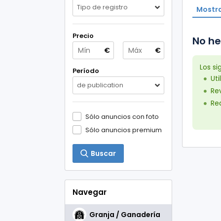
Tipo de registro
Mostra
Precio
No he
€
€
Los s
Período
Uti
de publication
Rev
Red
Sólo anuncios con foto
Sólo anuncios premium
Buscar
Navegar
Granja / Ganadería