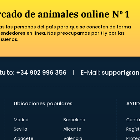
cado de animales online Nº 1
das las personas del país para que se conecten de forma
ndedores en línea. Nos preocupamos por ti y por las
 sueños.
uito:
+34 902 996 356
|
E-Mail:
support@ani
Ubicaciones populares
AYUD
Madrid
Barcelona
Contá
Sevilla
Alicante
Regíst
Albacete
Valencia
Prote