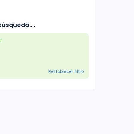
úsqueda....
os
Restablecer filtro