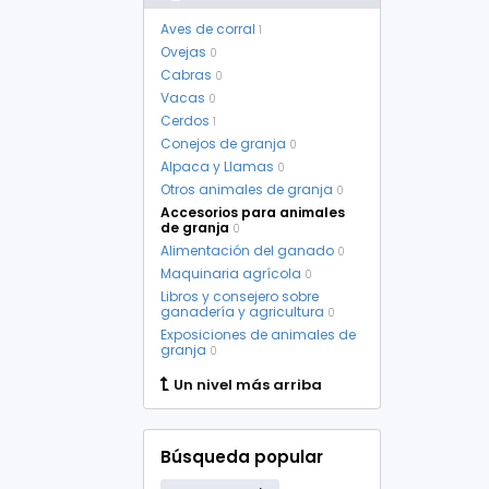
Aves de corral
1
Ovejas
0
Cabras
0
Vacas
0
Cerdos
1
Conejos de granja
0
Alpaca y Llamas
0
Otros animales de granja
0
Accesorios para animales
de granja
0
Alimentación del ganado
0
Maquinaria agrícola
0
Libros y consejero sobre
ganadería y agricultura
0
Exposiciones de animales de
granja
0
Un nivel más arriba
Búsqueda popular