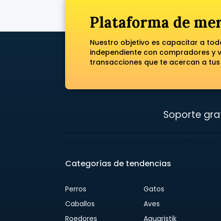
Plataforma de mer
Nuestro objetivo es capacitar a to
independiente con compradores y ve
transacciones que te acercan a tus
Soporte grat
Categorías de tendencias
Perros
Gatos
Caballos
Aves
Roedores
Aquaristik