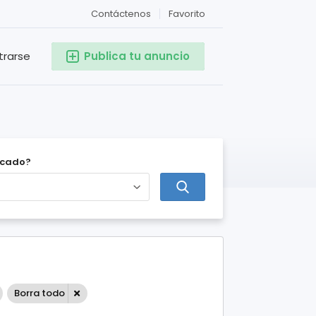
Contáctenos
Favorito
trarse
Publica tu anuncio
icado?
Borra todo