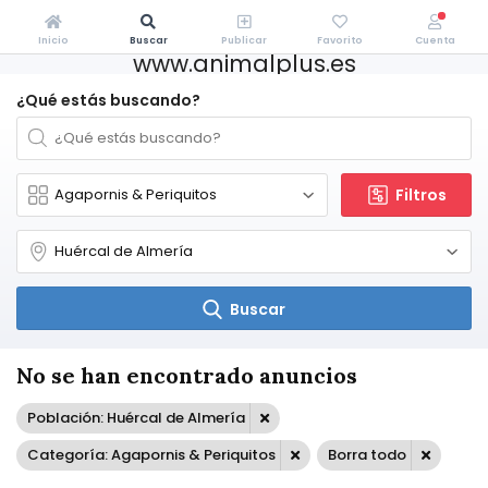
Inicio
Buscar
Publicar
Favorito
Cuenta
www.animalplus.es
¿Qué estás buscando?
Filtros
Buscar
No se han encontrado anuncios
Población: Huércal de Almería
Categoría: Agapornis & Periquitos
Borra todo