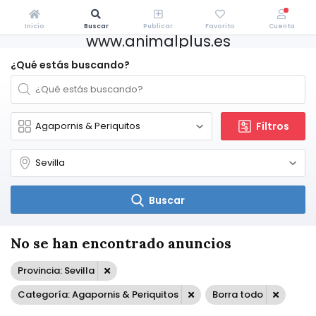
Inicio
Buscar
Publicar
Favorito
Cuenta
www.animalplus.es
¿Qué estás buscando?
Filtros
Buscar
No se han encontrado anuncios
Provincia: Sevilla
Categoría: Agapornis & Periquitos
Borra todo