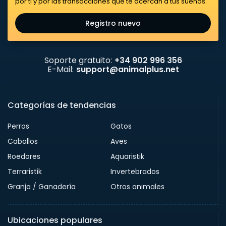
por ti y por las transacciones que te acercan a tus sueños.
Registro nuevo
Soporte gratuito:
+34 902 996 356
E-Mail:
support@animalplus.net
Categorías de tendencias
Perros
Gatos
Caballos
Aves
Roedores
Aquaristik
Terraristik
Invertebrados
Granja / Ganadería
Otros animales
Ubicaciones populares