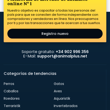
online Nº 1
Nuestro objetivo es capacitar a todas las personas del
país para que se conecten de forma independiente con
compradores y vendedores en línea. Nos preocupamos
por ti y por las transacciones que te acercan a tus sueños.
Registro nuevo
Soporte gratuito:
+34 902 996 356
E-Mail:
support@animalplus.net
Categorías de tendencias
Perros
Gatos
Caballos
Aves
Roedores
Aquaristik
Terraristik
Invertebrados