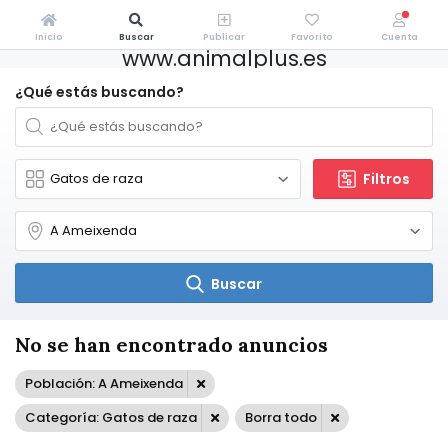
Inicio
Buscar
Publicar
Favorito
Cuenta
www.animalplus.es
¿Qué estás buscando?
Filtros
Buscar
No se han encontrado anuncios
Población: A Ameixenda
Categoría: Gatos de raza
Borra todo