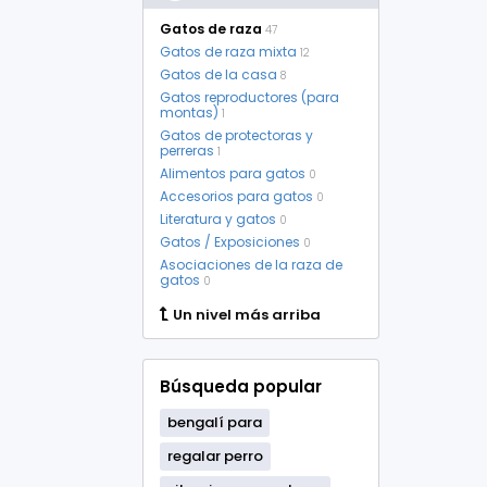
Gatos de raza
47
Gatos de raza mixta
12
Gatos de la casa
8
Gatos reproductores (para
montas)
1
Gatos de protectoras y
perreras
1
Alimentos para gatos
0
Accesorios para gatos
0
Literatura y gatos
0
Gatos / Exposiciones
0
Asociaciones de la raza de
gatos
0
Un nivel más arriba
Búsqueda popular
bengalí para
regalar perro