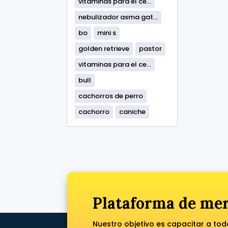
vitaminas para el ce...
nebulizador asma gat...
bo
mini s
golden retrieve
pastor
vitaminas para el ce...
bull
cachorros de perro
cachorro
caniche
Plataforma de mer
Nuestro objetivo es capacitar a to