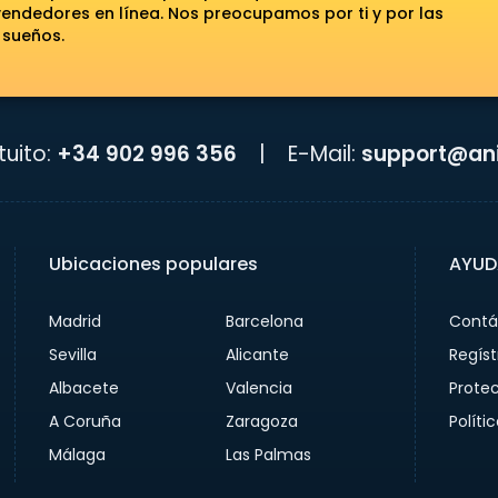
ndedores en línea. Nos preocupamos por ti y por las
 sueños.
uito:
+34 902 996 356
|
E-Mail:
support@ani
Ubicaciones populares
AYUD
Madrid
Barcelona
Contá
Sevilla
Alicante
Regíst
Albacete
Valencia
Prote
A Coruña
Zaragoza
Políti
Málaga
Las Palmas