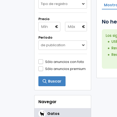
Tipo de registro
Mostra
Precio
No he
€
€
Los s
Período
Uti
de publication
Rev
Red
Sólo anuncios con foto
Sólo anuncios premium
Buscar
Navegar
Gatos