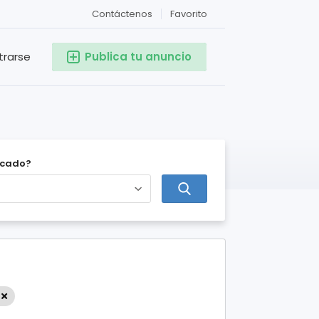
Contáctenos
Favorito
trarse
Publica tu anuncio
icado?