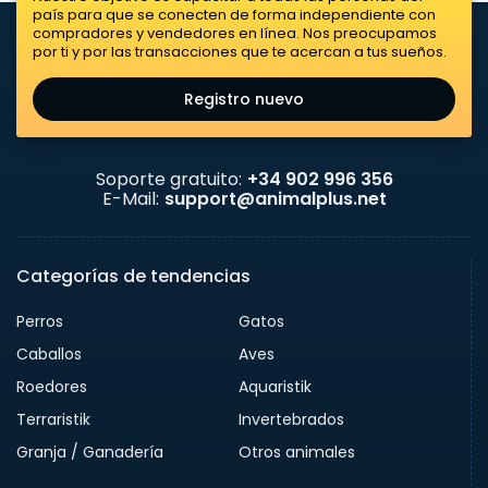
país para que se conecten de forma independiente con
compradores y vendedores en línea. Nos preocupamos
por ti y por las transacciones que te acercan a tus sueños.
Registro nuevo
Soporte gratuito:
+34 902 996 356
E-Mail:
support@animalplus.net
Categorías de tendencias
Perros
Gatos
Caballos
Aves
Roedores
Aquaristik
Terraristik
Invertebrados
Granja / Ganadería
Otros animales