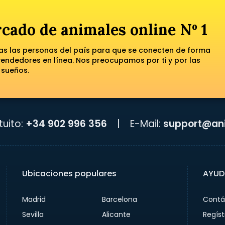
cado de animales online Nº 1
das las personas del país para que se conecten de forma
ndedores en línea. Nos preocupamos por ti y por las
 sueños.
uito:
+34 902 996 356
|
E-Mail:
support@ani
Ubicaciones populares
AYUD
Madrid
Barcelona
Contá
Sevilla
Alicante
Regíst