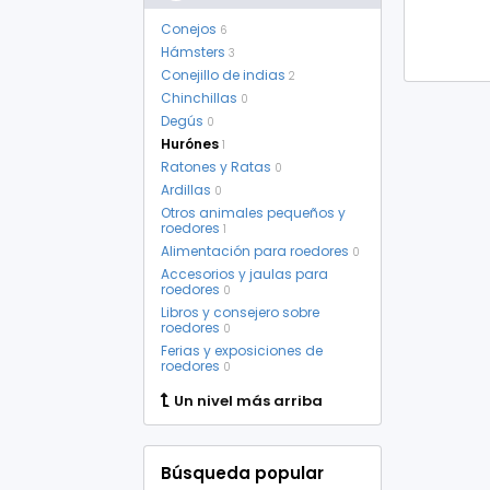
Conejos
6
Hámsters
3
Conejillo de indias
2
Chinchillas
0
Degús
0
Hurónes
1
Ratones y Ratas
0
Ardillas
0
Otros animales pequeños y
roedores
1
Alimentación para roedores
0
Accesorios y jaulas para
roedores
0
Libros y consejero sobre
roedores
0
Ferias y exposiciones de
roedores
0
Un nivel más arriba
Búsqueda popular