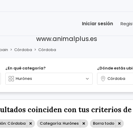
Iniciar sesión
Regis
www.animalplus.es
pain
>
Córdoba
>
Córdoba
¿En qué categoría?
¿Dónde estás ub
sultados coinciden con tus criterios d
ión: Córdoba
Categoría: Hurónes
Borra todo