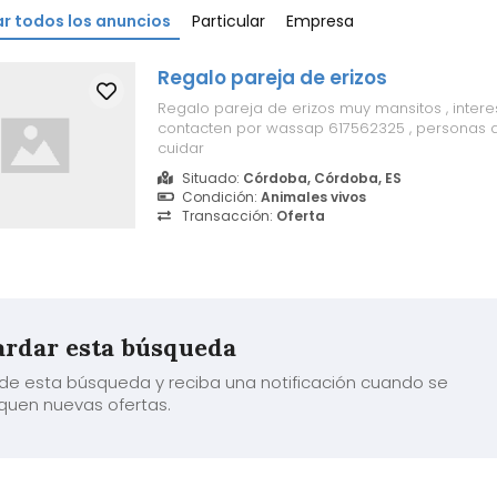
r todos los anuncios
Particular
Empresa
Regalo pareja de erizos
Regalo pareja de erizos muy mansitos , inter
contacten por wassap 617562325 , personas q
cuidar
Situado:
Córdoba, Córdoba, ES
Condición:
Animales vivos
Transacción:
Oferta
rdar esta búsqueda
de esta búsqueda y reciba una notificación cuando se
quen nuevas ofertas.