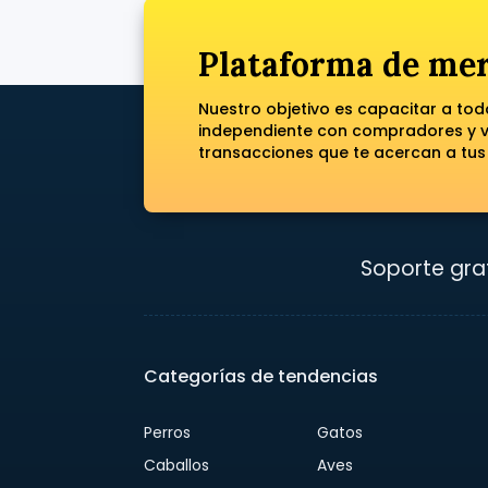
Plataforma de mer
Nuestro objetivo es capacitar a to
independiente con compradores y ve
transacciones que te acercan a tus
Soporte grat
Categorías de tendencias
Perros
Gatos
Caballos
Aves