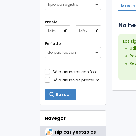
Tipo de registro
Mostra
Precio
No he
€
€
Los s
Período
Uti
de publication
Rev
Red
Sólo anuncios con foto
Sólo anuncios premium
Buscar
Navegar
Hípicas y establos