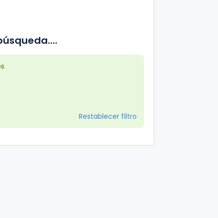
úsqueda....
os
Restablecer filtro