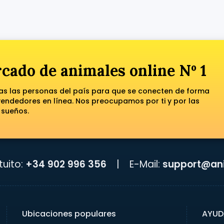
cado de animales online Nº 1
das las personas del país para que se conecten de forma
ndedores en línea. Nos preocupamos por ti y por las
 sueños.
uito:
+34 902 996 356
|
E-Mail:
support@ani
Ubicaciones populares
AYUD