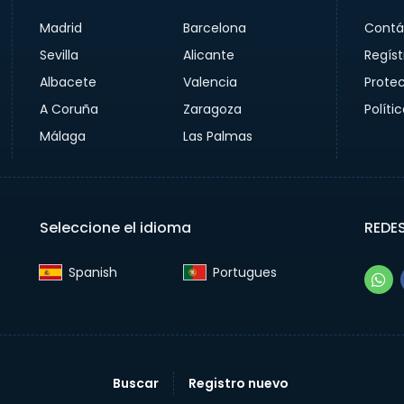
Madrid
Barcelona
Contá
Sevilla
Alicante
Regíst
Albacete
Valencia
Prote
A Coruña
Zaragoza
Políti
Málaga
Las Palmas
Seleccione el idioma
REDE
Spanish‎
Portugues‎
Buscar
Registro nuevo