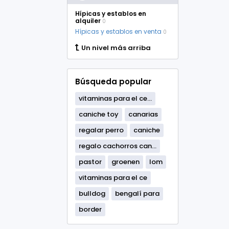
Hípicas y establos en
alquiler
0
Hípicas y establos en venta
0
Un nivel más arriba
Búsqueda popular
vitaminas para el ce...
caniche toy
canarias
regalar perro
caniche
regalo cachorros can...
pastor
groenen
lom
vitaminas para el ce
bulldog
bengalí para
border