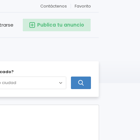
Contáctenos
Favorito
trarse
Publica tu anuncio
icado?