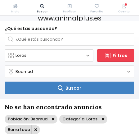
Inicio
Buscar
Publicar
Favorito
Cuenta
www.animalplus.es
¿Qué estás buscando?
Filtros
Buscar
No se han encontrado anuncios
Población: Beamud
Categoría: Loros
Borra todo