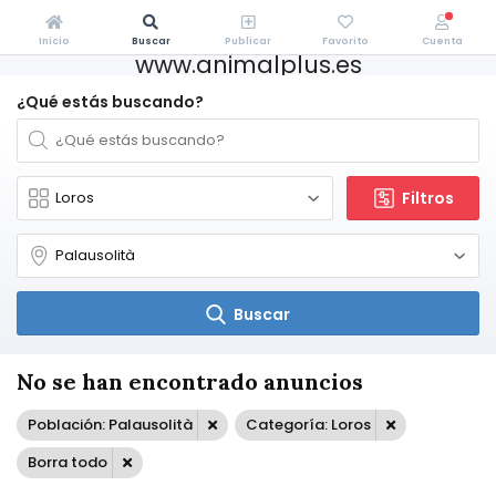
Inicio
Buscar
Publicar
Favorito
Cuenta
www.animalplus.es
¿Qué estás buscando?
Filtros
Buscar
No se han encontrado anuncios
Población: Palausolità
Categoría: Loros
Borra todo