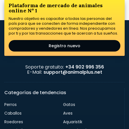
Plataforma de mercado de animales
online Nº 1
Nuestro objetivo es capacitar a todas las personas del
país para que se conecten de forma independiente con
compradores y vendedores en línea. Nos preocupamos
por ti y por las transacciones que te acercan a tus sueños.
Registro nuevo
Soporte gratuito:
+34 902 996 356
E-Mail:
support@animalplus.net
Categorías de tendencias
Perros
Gatos
Caballos
Aves
Roedores
Aquaristik