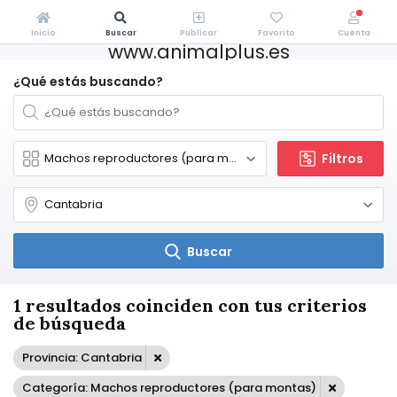
Inicio
Buscar
Publicar
Favorito
Cuenta
www.animalplus.es
¿Qué estás buscando?
Filtros
Buscar
1 resultados coinciden con tus criterios
de búsqueda
Provincia: Cantabria
Categoría: Machos reproductores (para montas)