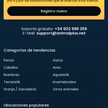
por ti y por las transacciones que te acercan a tus sueños.
Registro nuevo
Soporte gratuito:
+34 902 996 356
E-Mail:
support@animalplus.net
Categorías de tendencias
Perros
Gatos
Caballos
Aves
Roedores
Aquaristik
Terraristik
Invertebrados
Granja / Ganadería
Otros animales
Ubicaciones populares