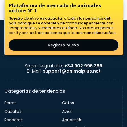
Plataforma de mercado de animales
online Nº 1
Nuestro objetivo es capacitar a todas las personas del
país para que se conecten de forma independiente con
compradores y vendedores en línea. Nos preocupamos
por ti y por las transacciones que te acercan a tus sueños.
Registro nuevo
Soporte gratuito:
+34 902 996 356
E-Mail:
support@animalplus.net
Categorías de tendencias
Perros
Gatos
Caballos
Aves
Roedores
Aquaristik