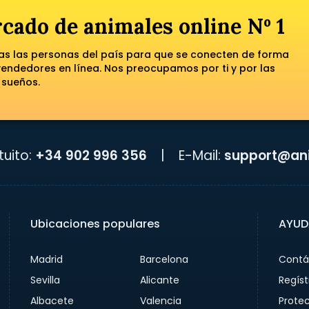
cado de animales online Nº 1
das las personas del país para que se conecten de forma
ndedores en línea. Nos preocupamos por ti y por las
 sueños.
uito:
+34 902 996 356
|
E-Mail:
support@ani
Ubicaciones populares
AYUD
Madrid
Barcelona
Contá
Sevilla
Alicante
Regíst
Albacete
Valencia
Prote