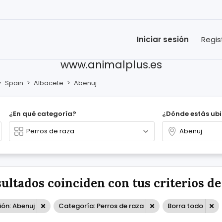
Iniciar sesión
Regis
www.animalplus.es
>
Spain
>
Albacete
>
Abenuj
¿En qué categoría?
¿Dónde estás ub
sultados coinciden con tus criterios d
ión: Abenuj
Categoría: Perros de raza
Borra todo