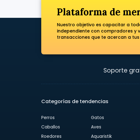
Plataforma de mer
Nuestro objetivo es capacitar a to
independiente con compradores y ve
transacciones que te acercan a tus
Soporte grat
Categorías de tendencias
Perros
Gatos
Caballos
Aves
Roedores
Aquaristik