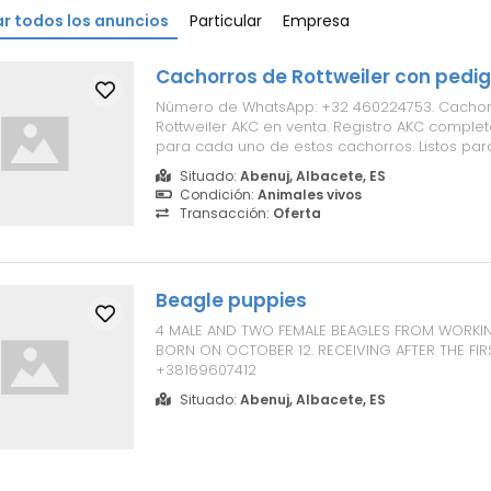
r todos los anuncios
Particular
Empresa
Cachorros de Rottweiler con pedig
Número de WhatsApp: +32 460224753. Cachor
Rottweiler AKC en venta. Registro AKC complet
para cada uno de estos cachorros. Listos para
nuevos hogares el 19 de junio. Machos y hem
Situado:
Abenuj, Albacete, ES
disponibles.
Condición:
Animales vivos
Transacción:
Oferta
Beagle puppies
4 MALE AND TWO FEMALE BEAGLES FROM WORKIN
BORN ON OCTOBER 12. RECEIVING AFTER THE FIR
+38169607412
Situado:
Abenuj, Albacete, ES