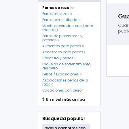
Perros de raza
186
Perros mestizos
11
Gua
Perros razas híbridas
1
Guar
Machos reproductores (para
montas)
3
publi
Perros de protectoras y
perreras
4
Alimentos para perros
0
Accesorios para perros
1
Literatura y perros
0
Escuelas de entrenamiento
del perro
1
Perros / Exposiciones
0
Asociaciones perros de la
raza
0
Vacaciones con perro
1
Un nivel más arriba
Búsqueda popular
regalo cachorros can...