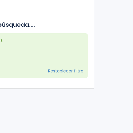
úsqueda....
os
Restablecer filtro