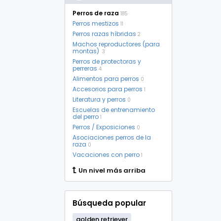
Perros de raza
185
Perros mestizos
11
Perros razas híbridas
2
Machos reproductores (para
montas)
3
Perros de protectoras y
perreras
4
Alimentos para perros
0
Accesorios para perros
1
Literatura y perros
0
Escuelas de entrenamiento
del perro
1
Perros / Exposiciones
0
Asociaciones perros de la
raza
0
Vacaciones con perro
1
Un nivel más arriba
Búsqueda popular
golden retriever