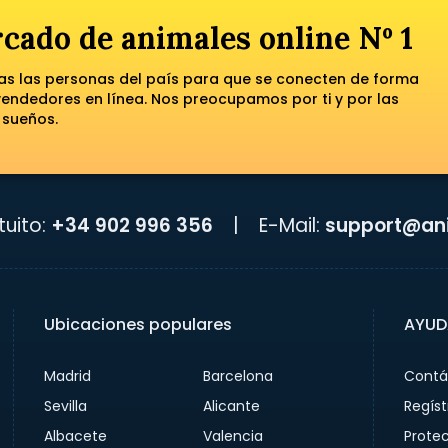
cado de animales online Nº 1
das las personas del país para que se conecten de forma
ndedores en línea. Nos preocupamos por ti y por las
 sueños.
uito:
+34 902 996 356
|
E-Mail:
support@ani
Ubicaciones populares
AYUD
Madrid
Barcelona
Contá
Sevilla
Alicante
Regíst
Albacete
Valencia
Prote