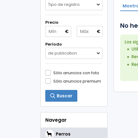
Tipo de registro
Mostra
Precio
No he
€
€
Los s
Período
Uti
de publication
Rev
Red
Sólo anuncios con foto
Sólo anuncios premium
Buscar
Navegar
Perros