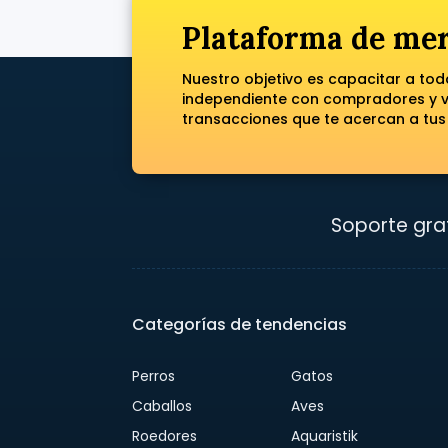
Plataforma de mer
Nuestro objetivo es capacitar a to
independiente con compradores y ve
transacciones que te acercan a tus
Soporte grat
Categorías de tendencias
Perros
Gatos
Caballos
Aves
Roedores
Aquaristik