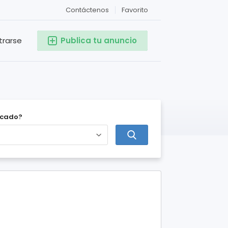
Contáctenos
Favorito
trarse
Publica tu anuncio
icado?