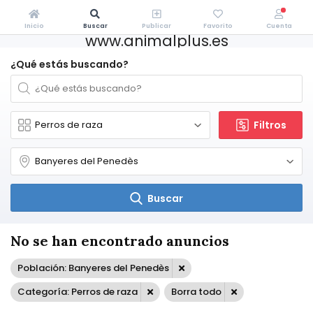
Inicio
Buscar
Publicar
Favorito
Cuenta
www.animalplus.es
¿Qué estás buscando?
Filtros
Buscar
No se han encontrado anuncios
Población: Banyeres del Penedès
Categoría: Perros de raza
Borra todo