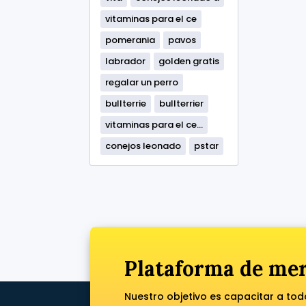
vitaminas para el ce
pomerania
pavos
labrador
golden gratis
regalar un perro
bullterrie
bullterrier
vitaminas para el ce...
conejos leonado
pstar
Plataforma de mer
Nuestro objetivo es capacitar a to