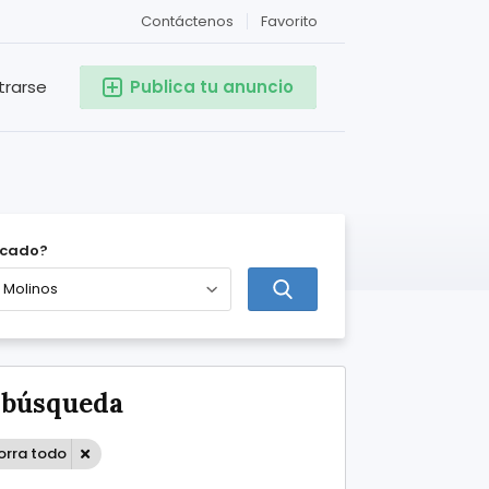
Contáctenos
Favorito
trarse
Publica tu anuncio
icado?
e búsqueda
orra todo