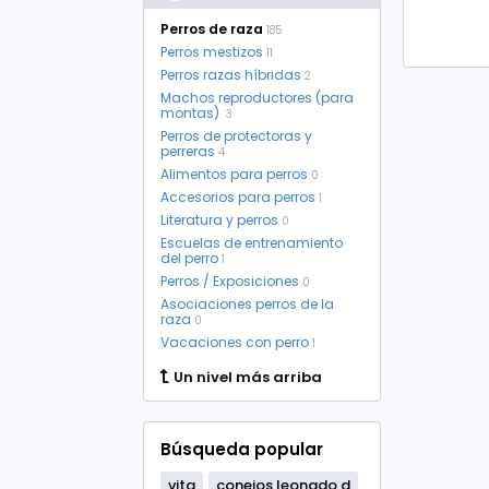
Perros de raza
185
Perros mestizos
11
Perros razas híbridas
2
Machos reproductores (para
montas)
3
Perros de protectoras y
perreras
4
Alimentos para perros
0
Accesorios para perros
1
Literatura y perros
0
Escuelas de entrenamiento
del perro
1
Perros / Exposiciones
0
Asociaciones perros de la
raza
0
Vacaciones con perro
1
Un nivel más arriba
Búsqueda popular
vita
conejos leonado d