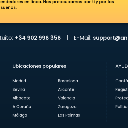
ndedores en línea. Nos preocupamos por ti y por las
 sueños.
uito:
+34 902 996 356
|
E-Mail:
support@ani
Ubicaciones populares
AYUD
Madrid
Barcelona
Contá
Sevilla
Alicante
Regíst
Albacete
Valencia
Prote
A Coruña
Zaragoza
Políti
Málaga
Las Palmas