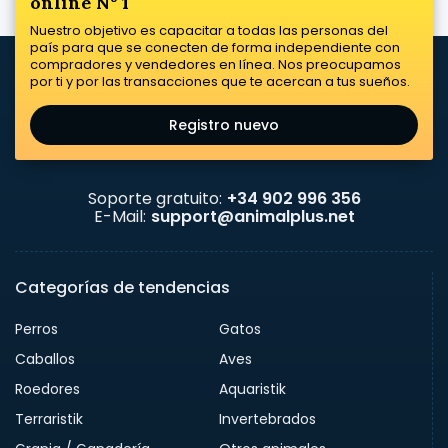
online Nº 1
Nuestro objetivo es capacitar a todas las personas del
país para que se conecten de forma independiente con
compradores y vendedores en línea. Nos preocupamos
por ti y por las transacciones que te acercan a tus sueños.
Registro nuevo
Soporte gratuito:
+34 902 996 356
E-Mail:
support@animalplus.net
Categorías de tendencias
Perros
Gatos
Caballos
Aves
Roedores
Aquaristik
Terraristik
Invertebrados