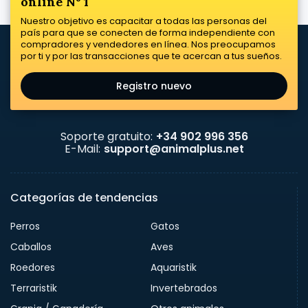
online Nº 1
Nuestro objetivo es capacitar a todas las personas del
país para que se conecten de forma independiente con
compradores y vendedores en línea. Nos preocupamos
por ti y por las transacciones que te acercan a tus sueños.
Registro nuevo
Soporte gratuito:
+34 902 996 356
E-Mail:
support@animalplus.net
Categorías de tendencias
Perros
Gatos
Caballos
Aves
Roedores
Aquaristik
Terraristik
Invertebrados