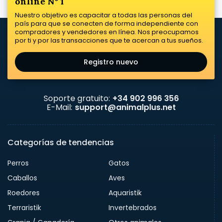
online Nº 1
Nuestro objetivo es capacitar a todas las personas del
país para que se conecten de forma independiente con
compradores y vendedores en línea. Nos preocupamos
por ti y por las transacciones que te acercan a tus sueños.
Registro nuevo
Soporte gratuito:
+34 902 996 356
E-Mail:
support@animalplus.net
Categorías de tendencias
Perros
Gatos
Caballos
Aves
Roedores
Aquaristik
Terraristik
Invertebrados