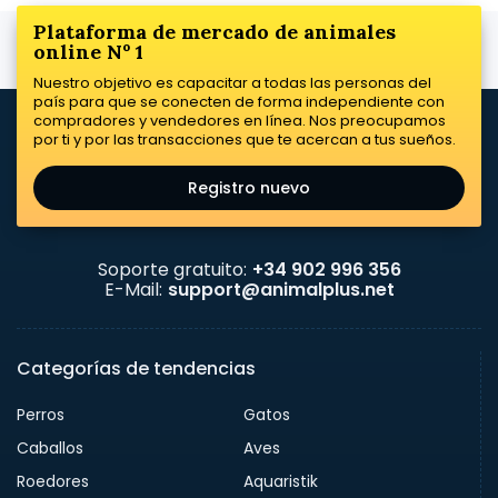
Plataforma de mercado de animales
online Nº 1
Nuestro objetivo es capacitar a todas las personas del
país para que se conecten de forma independiente con
compradores y vendedores en línea. Nos preocupamos
por ti y por las transacciones que te acercan a tus sueños.
Registro nuevo
Soporte gratuito:
+34 902 996 356
E-Mail:
support@animalplus.net
Categorías de tendencias
Perros
Gatos
Caballos
Aves
Roedores
Aquaristik