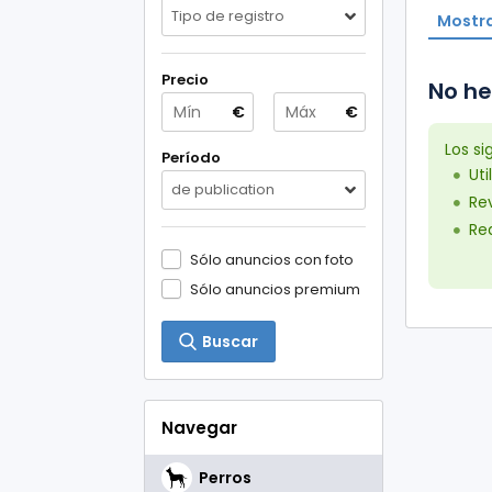
Tipo de registro
Mostra
Precio
No he
€
€
Los s
Período
Uti
de publication
Rev
Red
Sólo anuncios con foto
Sólo anuncios premium
Buscar
Navegar
Perros