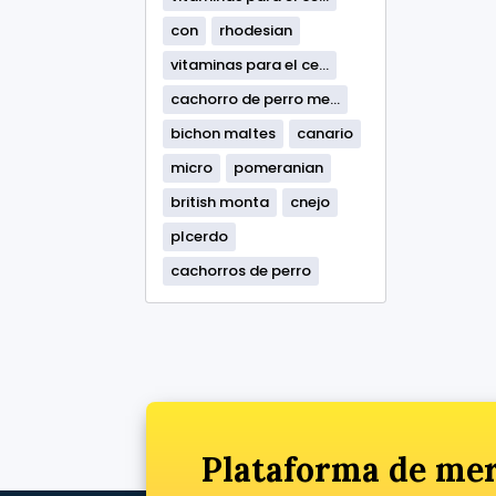
con
rhodesian
vitaminas para el ce...
cachorro de perro me...
bichon maltes
canario
micro
pomeranian
british monta
cnejo
plcerdo
cachorros de perro
Plataforma de mer