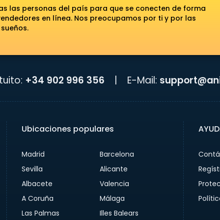
das las personas del país para que se conecten de forma
ndedores en línea. Nos preocupamos por ti y por las
 sueños.
uito:
+34 902 996 356
|
E-Mail:
support@ani
Ubicaciones populares
AYUD
Madrid
Barcelona
Contá
Sevilla
Alicante
Regíst
Albacete
Valencia
Prote
A Coruña
Málaga
Políti
Las Palmas
Illes Balears