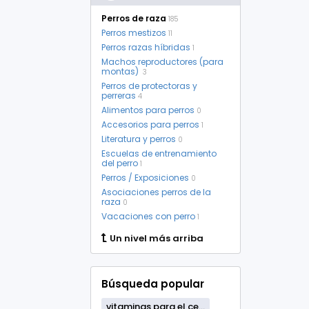
Perros de raza
185
Perros mestizos
11
Perros razas híbridas
1
Machos reproductores (para
montas)
3
Perros de protectoras y
perreras
4
Alimentos para perros
0
Accesorios para perros
1
Literatura y perros
0
Escuelas de entrenamiento
del perro
1
Perros / Exposiciones
0
Asociaciones perros de la
raza
0
Vacaciones con perro
1
Un nivel más arriba
Búsqueda popular
vitaminas para el ce...