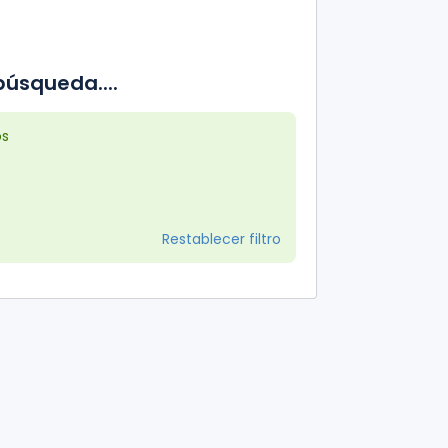
úsqueda....
os
Restablecer filtro