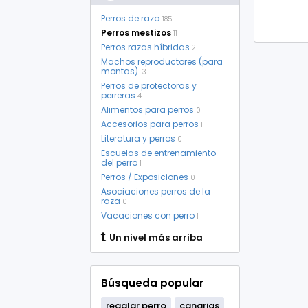
Perros de raza
185
Perros mestizos
11
Perros razas híbridas
2
Machos reproductores (para
montas)
3
Perros de protectoras y
perreras
4
Alimentos para perros
0
Accesorios para perros
1
Literatura y perros
0
Escuelas de entrenamiento
del perro
1
Perros / Exposiciones
0
Asociaciones perros de la
raza
0
Vacaciones con perro
1
Un nivel más arriba
Búsqueda popular
regalar perro
canarias