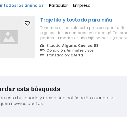
r todos los anuncios
Particular
Empresa
Traje lila y tostado para niña
Tenemos disponible esta preciosa perrita lila 
algunos de los nombres en el pedigrí. Tenem
padres: la madre es una hija nemesis (chocol
el padre, Larry (tricolor lila), tiene líneas Pos
Situado:
Algarra, Cuenca, ES
por ambos lados. Flick está lista para salir; t
Condición:
Animales vivos
inyecciones, micr...
Transacción:
Oferta
rdar esta búsqueda
de esta búsqueda y reciba una notificación cuando se
quen nuevas ofertas.