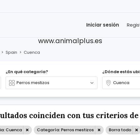
Iniciar sesión
Regis
www.animalplus.es
>
Spain
>
Cuenca
¿En qué categoría?
¿Dónde estás ub
sultados coinciden con tus criterios d
cia: Cuenca
Categoría: Perros mestizos
Borra todo