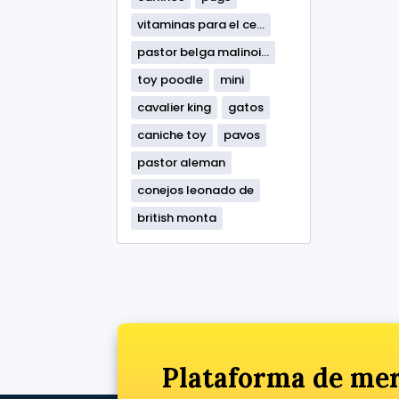
vitaminas para el ce...
pastor belga malinoi...
toy poodle
mini
cavalier king
gatos
caniche toy
pavos
pastor aleman
conejos leonado de
british monta
Plataforma de mer