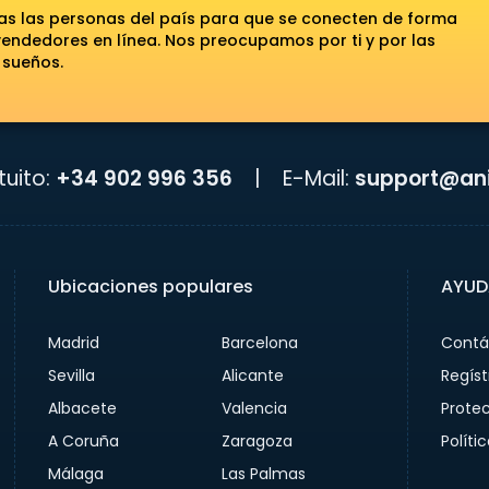
das las personas del país para que se conecten de forma
ndedores en línea. Nos preocupamos por ti y por las
 sueños.
uito:
+34 902 996 356
|
E-Mail:
support@ani
Ubicaciones populares
AYUD
Madrid
Barcelona
Contá
Sevilla
Alicante
Regíst
Albacete
Valencia
Prote
A Coruña
Zaragoza
Políti
Málaga
Las Palmas