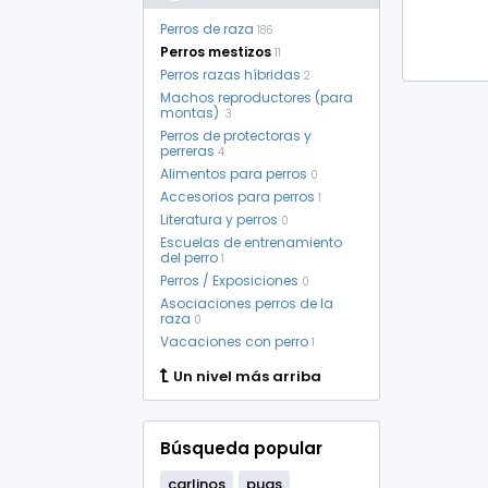
Perros de raza
186
Perros mestizos
11
Perros razas híbridas
2
Machos reproductores (para
montas)
3
Perros de protectoras y
perreras
4
Alimentos para perros
0
Accesorios para perros
1
Literatura y perros
0
Escuelas de entrenamiento
del perro
1
Perros / Exposiciones
0
Asociaciones perros de la
raza
0
Vacaciones con perro
1
Un nivel más arriba
Búsqueda popular
carlinos
pugs