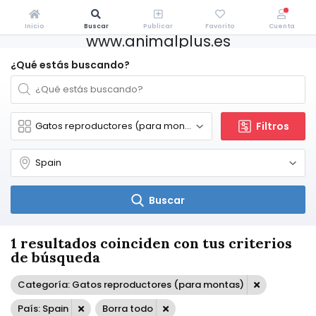
Inicio
Buscar
Publicar
Favorito
Cuenta
www.animalplus.es
¿Qué estás buscando?
Filtros
Buscar
1 resultados coinciden con tus criterios
de búsqueda
Categoría: Gatos reproductores (para montas)
País: Spain
Borra todo