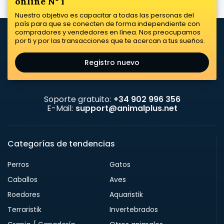
online Nº 1
Nuestro objetivo es capacitar a todas las personas del
país para que se conecten de forma independiente con
compradores y vendedores en línea. Nos preocupamos
por ti y por las transacciones que te acercan a tus sueños.
Registro nuevo
Soporte gratuito:
+34 902 996 356
E-Mail:
support@animalplus.net
Categorías de tendencias
Perros
Gatos
Caballos
Aves
Roedores
Aquaristik
Terraristik
Invertebrados