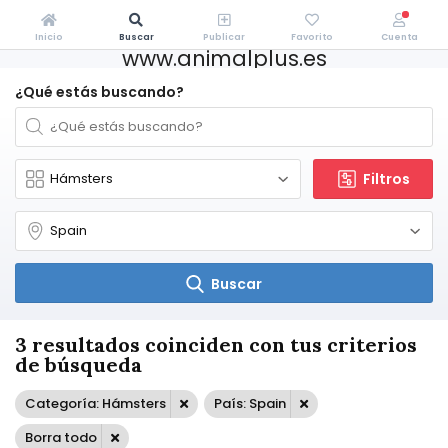
Inicio
Buscar
Publicar
Favorito
Cuenta
www.animalplus.es
¿Qué estás buscando?
Filtros
Buscar
3 resultados coinciden con tus criterios
de búsqueda
Categoría: Hámsters
País: Spain
Borra todo