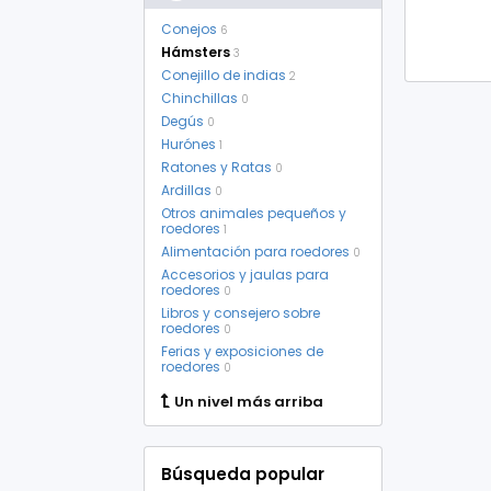
Conejos
6
Hámsters
3
Conejillo de indias
2
Chinchillas
0
Degús
0
Hurónes
1
Ratones y Ratas
0
Ardillas
0
Otros animales pequeños y
roedores
1
Alimentación para roedores
0
Accesorios y jaulas para
roedores
0
Libros y consejero sobre
roedores
0
Ferias y exposiciones de
roedores
0
Un nivel más arriba
Búsqueda popular