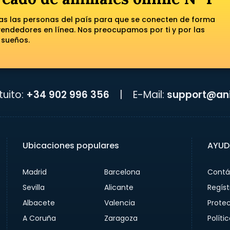
das las personas del país para que se conecten de forma
ndedores en línea. Nos preocupamos por ti y por las
 sueños.
uito:
+34 902 996 356
|
E-Mail:
support@ani
Ubicaciones populares
AYUD
Madrid
Barcelona
Contá
Sevilla
Alicante
Regíst
Albacete
Valencia
Prote
A Coruña
Zaragoza
Políti