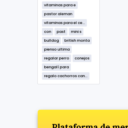
vitaminas para e
pastor aleman
vitaminas para el ce...
con
past
mini s
bulldog
british monta
pienso ultima
regalar perro
conejos
bengalí para
regalo cachorros can...
Plataforma de mer