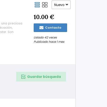
Nuevo
10.00 €
e una preciosa
icación,
Contacto
star. Son
les tanto para
Listado 42 veces
queños
Publicado hace 1 mes
.
Guardar búsqueda