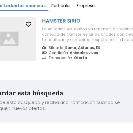
r todos los anuncios
Particular
Empresa
HAMSTER SIRIO
En Animales Asturianos ya tenemos disponibl
camada de hámsteres sirios, criados con ded
tranquilidad y el máximo respeto por su biene
animales dóciles, curiosos e inteligentes, idea
Situado:
Sama, Asturias, ES
personas que se inician en el cuidado de pe
Condición:
Animales vivos
mamíferos como para familias y aficionados ..
Transacción:
Oferta
rdar esta búsqueda
de esta búsqueda y reciba una notificación cuando se
quen nuevas ofertas.