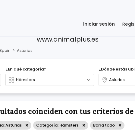
Iniciar sesión
Regis
www.animalplus.es
Spain
>
Asturias
¿En qué categoría?
¿Dónde estás ub
sultados coinciden con tus criterios d
ia: Asturias
Categoría: Hámsters
Borra todo