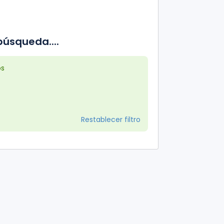
úsqueda....
os
Restablecer filtro