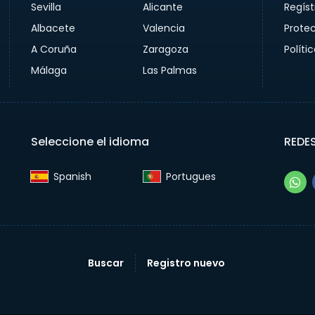
Sevilla
Alicante
Regíst
Albacete
Valencia
Prote
A Coruña
Zaragoza
Políti
Málaga
Las Palmas
Seleccione el idioma
REDE
Spanish‎
Portugues‎
Buscar
Registro nuevo