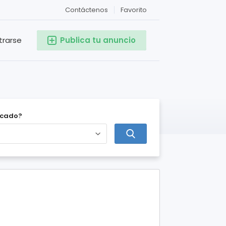
Contáctenos
Favorito
trarse
Publica tu anuncio
icado?