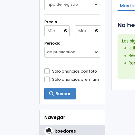
Tipo de registro
Mostra
Precio
No he
€
€
Los s
Período
Uti
de publication
Rev
Red
Sólo anuncios con foto
Sólo anuncios premium
Buscar
Navegar
Roedores