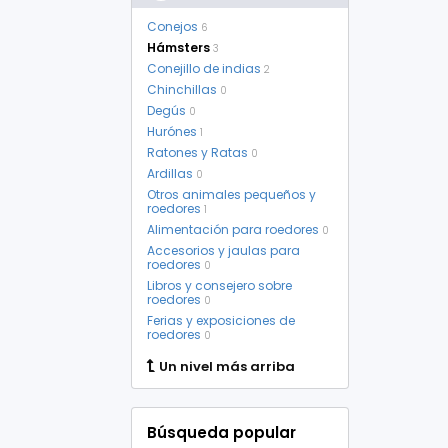
Conejos
6
Hámsters
3
Conejillo de indias
2
Chinchillas
0
Degús
0
Hurónes
1
Ratones y Ratas
0
Ardillas
0
Otros animales pequeños y
roedores
1
Alimentación para roedores
0
Accesorios y jaulas para
roedores
0
Libros y consejero sobre
roedores
0
Ferias y exposiciones de
roedores
0
Un nivel más arriba
Búsqueda popular