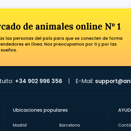
cado de animales online Nº 1
das las personas del país para que se conecten de forma
ndedores en línea. Nos preocupamos por ti y por las
 sueños.
uito:
+34 902 996 356
|
E-Mail:
support@ani
Ubicaciones populares
AYUD
Madrid
Barcelona
Contá