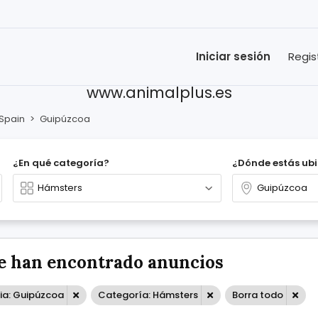
Iniciar sesión
Regis
www.animalplus.es
Spain
>
Guipúzcoa
¿En qué categoría?
¿Dónde estás ub
e han encontrado anuncios
ia: Guipúzcoa
Categoría: Hámsters
Borra todo